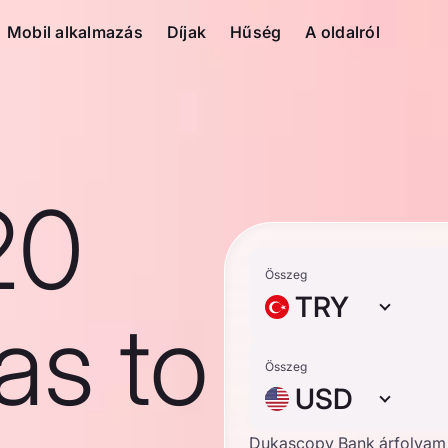
Mobil alkalmazás
Díjak
Hűség
A oldalról
20
Összeg
TRY
ras to
Összeg
USD
Dukascopy Bank árfolyam