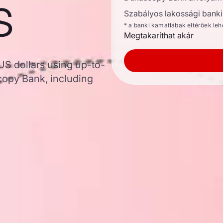
s
Szabályos lakossági banki 
* a banki kamatlábak eltérőek le
Megtakaríthat akár
 US dollars using up-to-
opy Bank, including