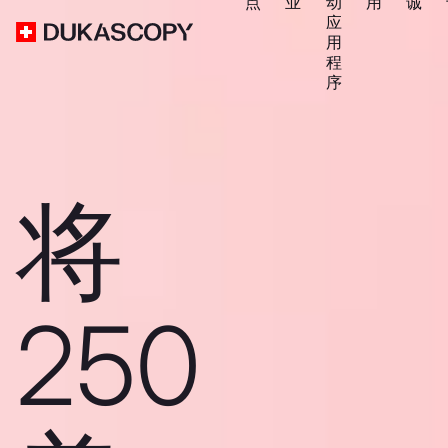
点
业
动
用
诚
应
用
程
序
将
250