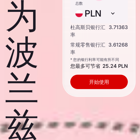
为
总数
PLN
杜高斯贝银行汇
3.71363
波
率
常规零售银行汇
3.61268
率
* 您的银行利率可能有所不同
您最多可节省
25.24 PLN
兰
开始使用
兹