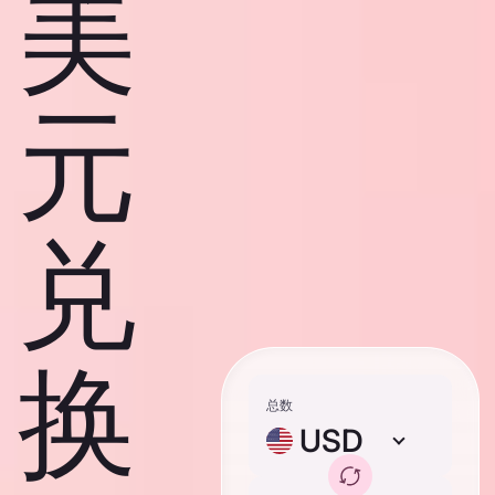
美
元
兑
换
总数
USD