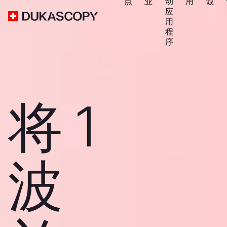
点
业
动
用
诚
应
用
程
序
将 1
波