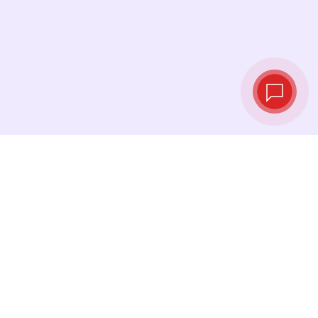
实时汇率
查看最新汇率，并在最佳时机进行兑换