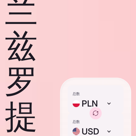
兰
兹
罗
总数
提
PLN
总数
USD