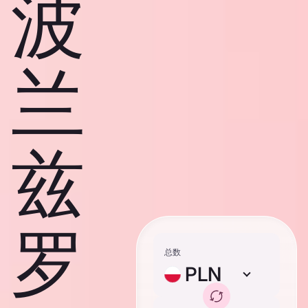
波
兰
兹
罗
总数
PLN