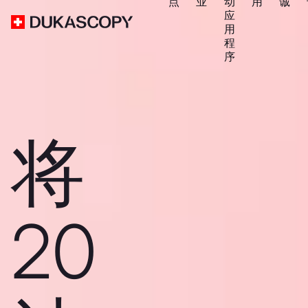
点
业
动
用
诚
应
用
程
序
将
20