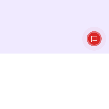
Live exchange
rates