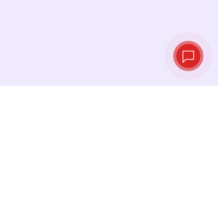
实时汇率
查看最新汇率，并在最佳时机进行兑换