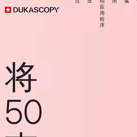
点
业
动
用
诚
应
用
程
序
将
50