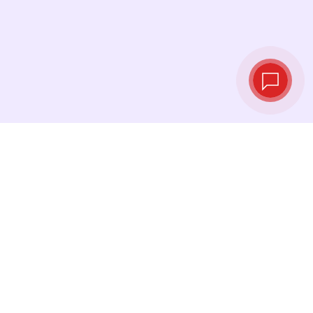
实时汇率
查看最新汇率，并在最佳时机进行兑换