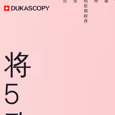
点
业
动
用
诚
应
用
程
序
将
5