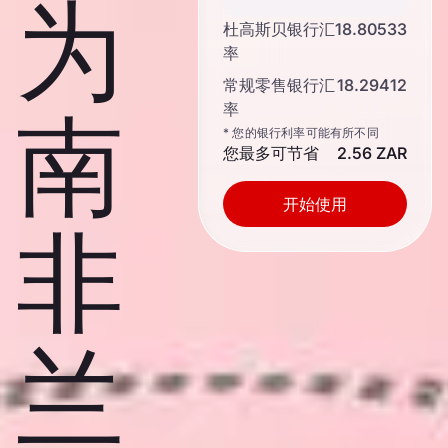
为
杜高斯贝银行汇
18.80533
率
常规零售银行汇
18.29412
率
南
* 您的银行利率可能有所不同
您最多可节省
2.56 ZAR
开始使用
非
兰