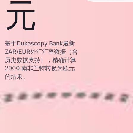
元
基于Dukascopy Bank最新
ZAR/EUR外汇汇率数据（含
历史数据支持），精确计算
2000 南非兰特转换为欧元
的结果。