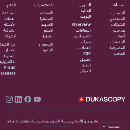
الحسابات
الشؤون
الاستثمارات
الدعم
المالية
الحساب
العملات
مساعدة
اليومية
الشخصي
المشفرة
العملاء
الشركات
Overview
الاسهم
الأسئلة
صاحب
البطاقات
السلع
الشائعة
أعمال
التحويلات
الخطط
الشركة
الخدمات
صرف
الرسوم و
عن الشرك
المصرفية
العملات
الحدود
الاخبار
الخاصة
P2P
المدونة
تطبيق
الالكترونية
البنك
Fraud
للجوال
areness
الشروط و الأحكام
سياسة الخصوصية
سياسة ملفات الارتباط
الـعـربـيـة