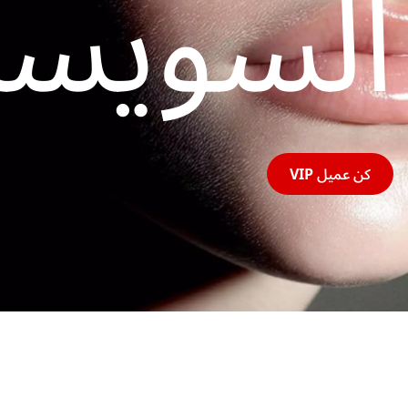
السويسر
كن عميل VIP