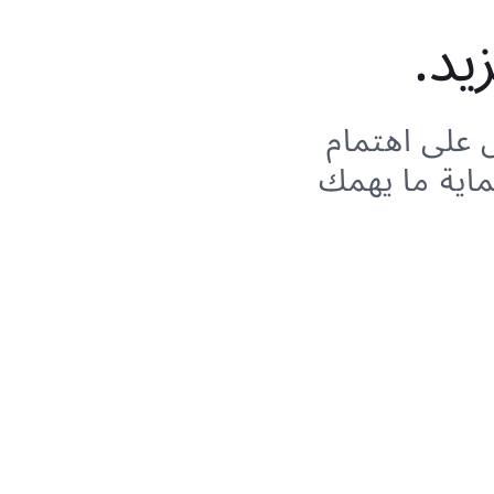
يد.
لى اهتمام
اية ما يهمك