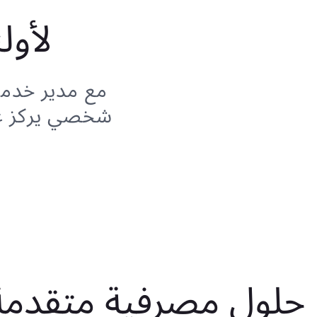
لأول
مع مدير خد
شخصي يركز عل
حلول مصرفية متقدمة