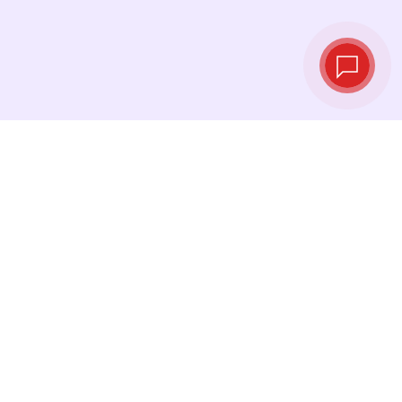
Live‑Wechselkurse
Sehen Sie die neuesten Kurse ein und
tauschen Sie genau im richtigen Moment.