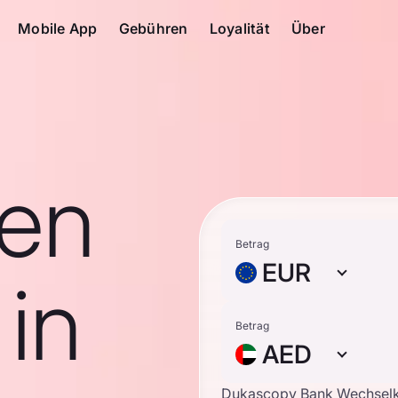
Mobile App
Gebühren
Loyalität
Über
en
Betrag
EUR
in
Betrag
AED
Dukascopy Bank Wechsel