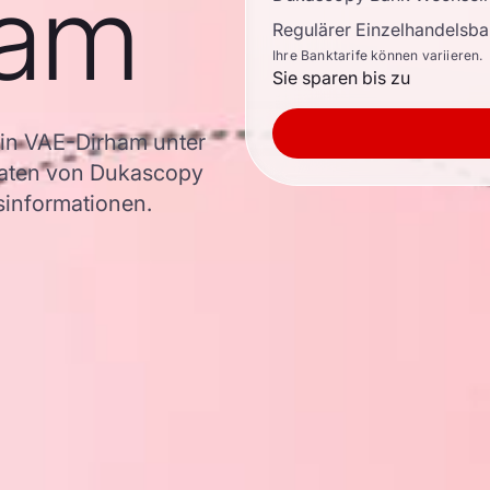
ham
Regulärer Einzelhandelsb
Ihre Banktarife können variieren.
Sie sparen bis zu
in VAE-Dirham unter
aten von Dukascopy
rsinformationen.