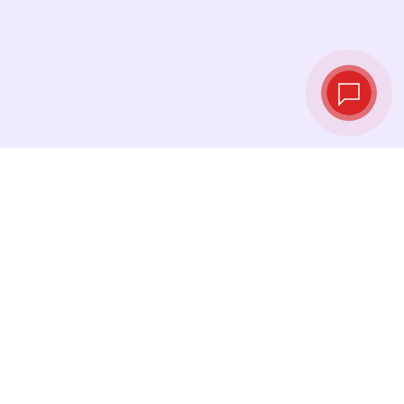
Live‑Wechselkurse
Sehen Sie die neuesten Kurse ein und
tauschen Sie genau im richtigen Moment.