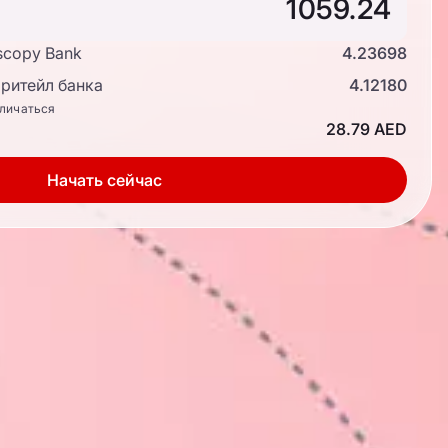
scopy Bank
4.23698
ритейл банка
4.12180
тличаться
28.79 AED
Начать сейчас