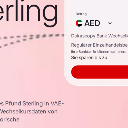
rling
Betrag
AED
Dukascopy Bank Wechsel
Regulärer Einzelhandelsb
Ihre Banktarife können variieren.
Sie sparen bis zu
s Pfund Sterling in VAE-
Wechselkursdaten von
torische