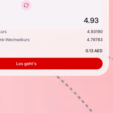
kurs
4.93190
ank-Wechselkurs
4.79783
0.13 AED
Los geht's