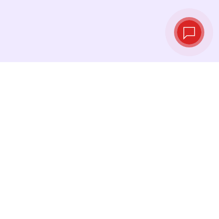
Live‑Wechselkurse
Sehen Sie die neuesten Kurse ein und
tauschen Sie genau im richtigen Moment.