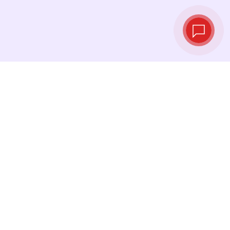
Live‑Wechselkurse
Sehen Sie die neuesten Kurse ein und
tauschen Sie genau im richtigen Moment.