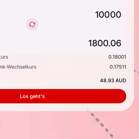
kurs
0.18001
ank-Wechselkurs
0.17511
48.93 AUD
Los geht's