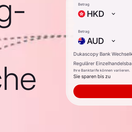
g-
Betrag
HKD
Betrag
AUD
Dukascopy Bank Wechsel
che
Regulärer Einzelhandelsb
Ihre Banktarife können variieren.
Sie sparen bis zu