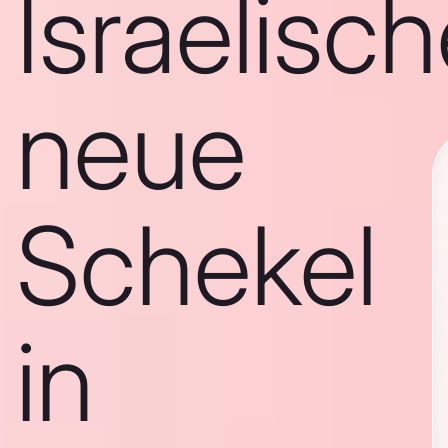
Israelisc
neue
Schekel
in