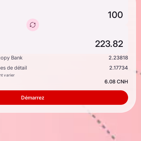
copy Bank
2.23818
s de détail
2.17734
nt varier
6.08 CNH
Démarrez