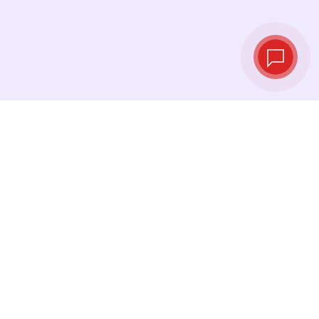
Live‑Wechselkurse
Sehen Sie die neuesten Kurse ein und
tauschen Sie genau im richtigen Moment.