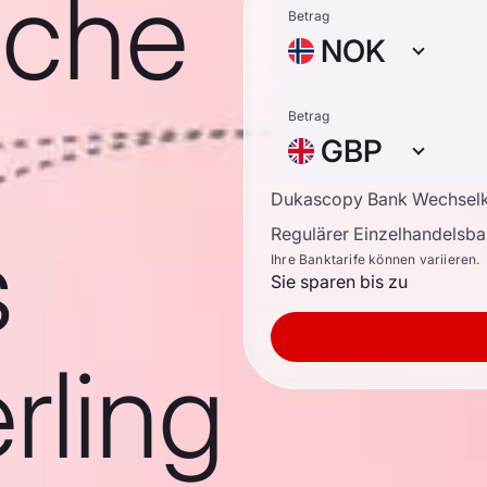
sche
Betrag
NOK
Betrag
GBP
Dukascopy Bank Wechsel
s
Regulärer Einzelhandelsb
Ihre Banktarife können variieren.
Sie sparen bis zu
rling