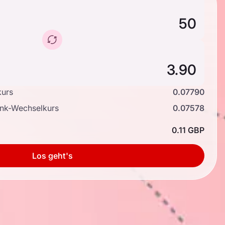
kurs
0.07790
ank-Wechselkurs
0.07578
0.11 GBP
Los geht's