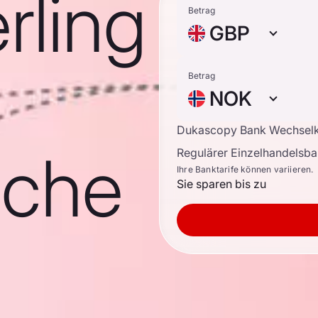
rling
Betrag
GBP
Betrag
NOK
Dukascopy Bank Wechsel
sche
Regulärer Einzelhandelsb
Ihre Banktarife können variieren.
Sie sparen bis zu