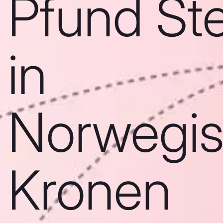
Pfund Ste
in
Norwegi
Kronen