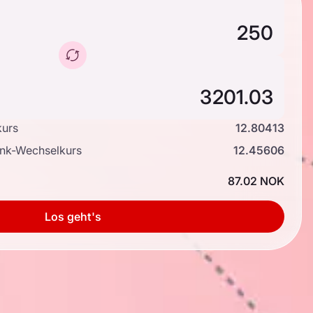
kurs
12.80413
ank-Wechselkurs
12.45606
87.02 NOK
Los geht's