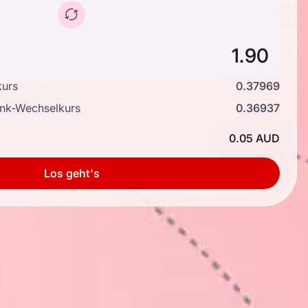
kurs
0.37969
ank-Wechselkurs
0.36937
0.05 AUD
Los geht's