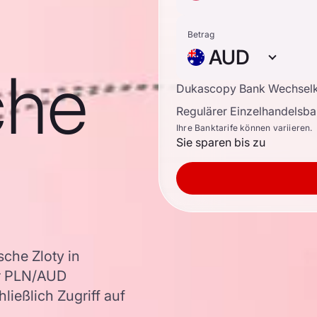
Betrag
AUD
che
Dukascopy Bank Wechsel
Regulärer Einzelhandelsb
Ihre Banktarife können variieren.
Sie sparen bis zu
che Zloty in
er PLN/AUD
ießlich Zugriff auf