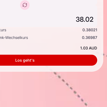
kurs
0.38021
ank-Wechselkurs
0.36987
1.03 AUD
Los geht's