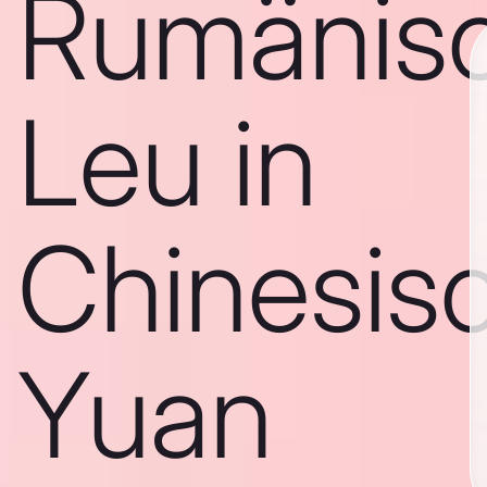
Rumänis
Leu in
Chinesis
Yuan