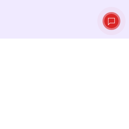
Live‑Wechselkurse
Sehen Sie die neuesten Kurse ein und
tauschen Sie genau im richtigen Moment.