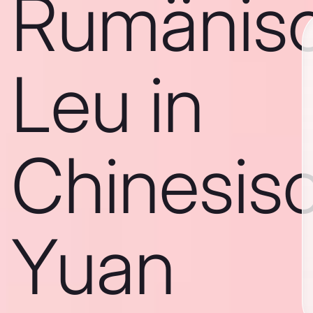
Rumänis
Leu in
Chinesis
Yuan