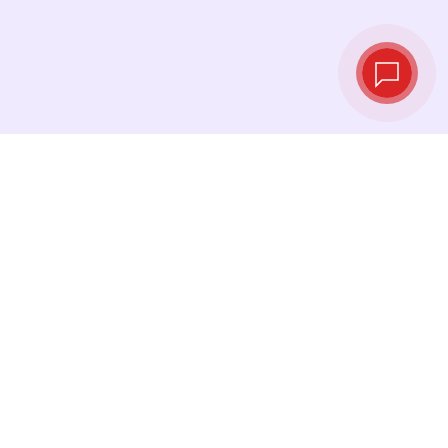
Live‑Wechselkurse
Sehen Sie die neuesten Kurse ein und
tauschen Sie genau im richtigen Moment.