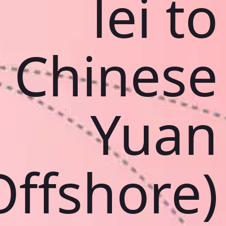
lei to
Chinese
Yuan
Offshore)