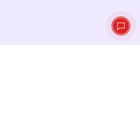
Курсы валют в
реальном
времени