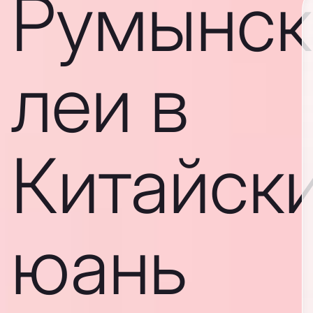
Румынск
леи в
Китайск
юань