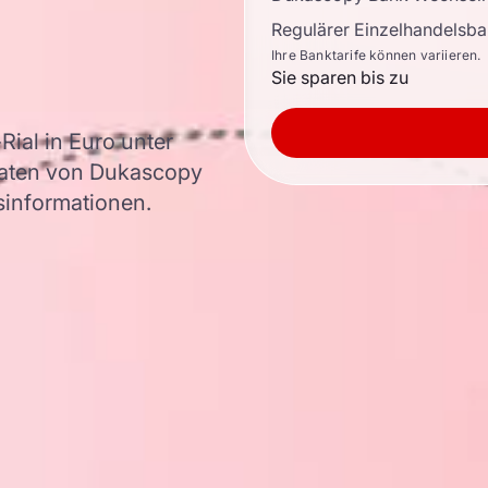
Regulärer Einzelhandelsb
Ihre Banktarife können variieren.
Sie sparen bis zu
ial in Euro unter
aten von Dukascopy
rsinformationen.