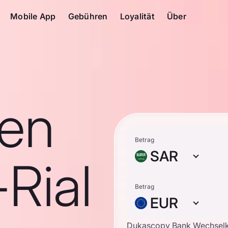
Mobile App
Gebühren
Loyalität
Über
en
Betrag
SAR
Rial
Betrag
EUR
Dukascopy Bank Wechsel