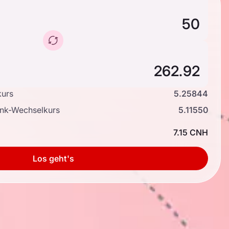
kurs
5.25844
ank-Wechselkurs
5.11550
7.15 CNH
Los geht's