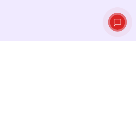
Live‑Wechselkurse
Sehen Sie die neuesten Kurse ein und
tauschen Sie genau im richtigen Moment.