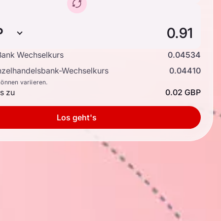
P
ank Wechselkurs
0.04534
inzelhandelsbank-Wechselkurs
0.04410
können variieren.
is zu
0.02 GBP
Los geht's