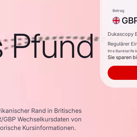
Betrag
GB
s Pfund
Dukascopy B
Regulärer E
Ihre Banktarife 
Sie sparen b
kanischer Rand in Britisches
AR/GBP Wechselkursdaten von
torische Kursinformationen.