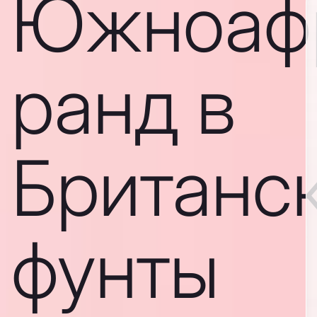
Южноаф
ранд в
Британс
фунты