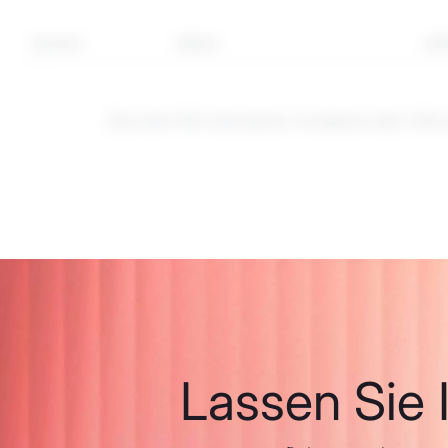
Symbol
Sektor
Jäh
Dies sind CFD-Instrumente. Investieren über CFDs
Lassen Sie I