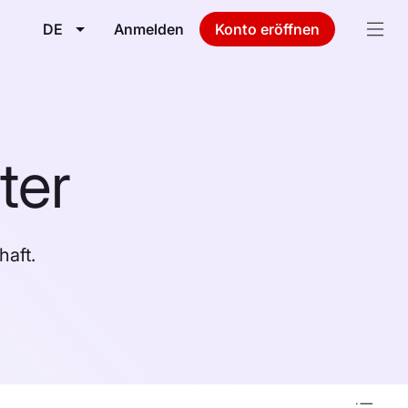
DE
Anmelden
Konto eröffnen
ter
aft.