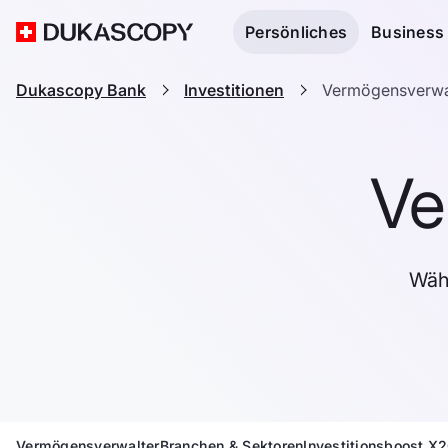
Persönliches
Business
Dukascopy Bank
Investitionen
Vermögensverwa
Ve
Wäh
Vermögensverwalter
Branchen & Sektoren
Investitionsboost X2