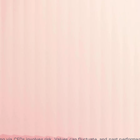
g via CFDs involves risk. Values can fluctuate, and past performance