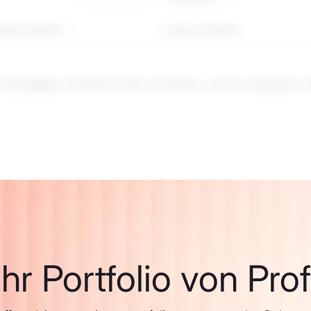
rliche Rendite
1-Jahres-Rendite
 birgt
Risiken
. Die Werte können schwanken, und die vergangene Leis
hr Portfolio von Pro