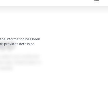
app
 the information has been
nk provides details on
 select your preferred
w taps. Deactivation is
 needed.