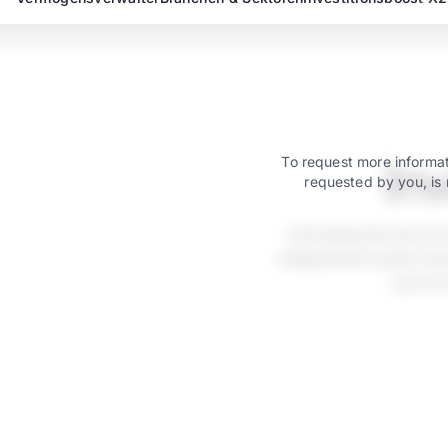
In
To request more informat
requested by you, is 
Activating the servic
independent asset mana
just as