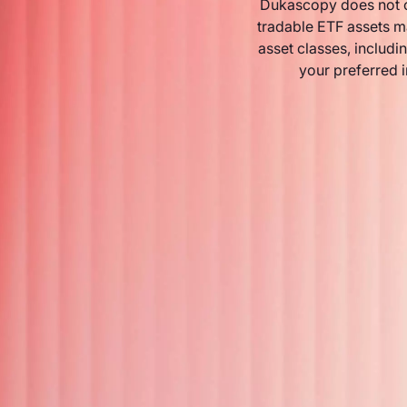
Dukascopy does not o
tradable ETF assets m
asset classes, includin
your preferred 