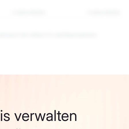
3-Jahres-Rendite
5-Jahres-Rendite
tung ist kein Indikator für zukünftige Ergebnisse.
fis verwalten