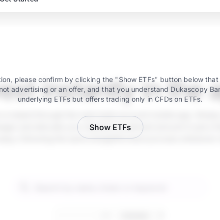
vest instantly in the 
ion, please confirm by clicking the "Show ETFs" button below that
not advertising or an offer, and that you understand Dukascopy Ba
underlying ETFs but offers trading only in CFDs on ETFs.
e is instant through the main bank account mobile app. Simply
ger and allocate your desired investment amount in just a fe
Show ETFs
 easy, following the same straightforward process whenever