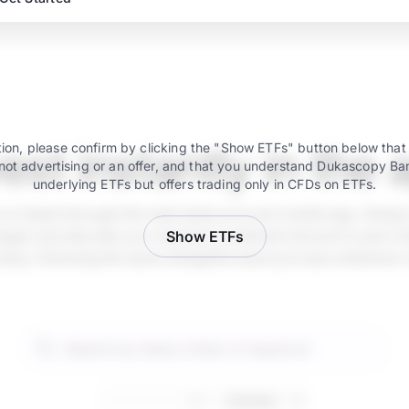
vest instantly in the 
ion, please confirm by clicking the "Show ETFs" button below that
not advertising or an offer, and that you understand Dukascopy Ba
underlying ETFs but offers trading only in CFDs on ETFs.
e is instant through the main bank account mobile app. Simply
ger and allocate your desired investment amount in just a fe
Show ETFs
 easy, following the same straightforward process whenever