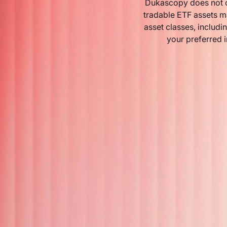
Dukascopy does not o
tradable ETF assets m
asset classes, includin
your preferred 