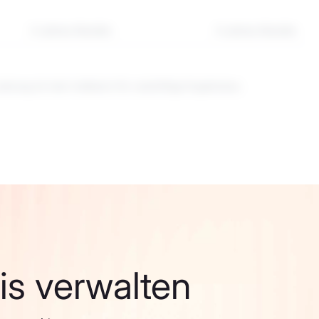
3-Jahres-Rendite
5-Jahres-Rendite
tung ist kein Indikator für zukünftige Ergebnisse.
fis verwalten