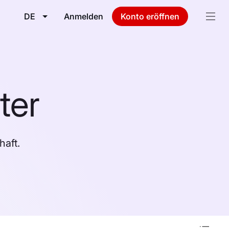
DE
Anmelden
Konto eröffnen
ter
aft.