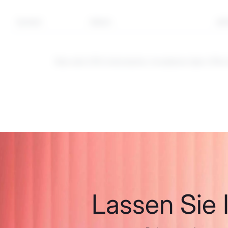
Symbol
Sektor
Jäh
Dies sind CFD-Instrumente. Investieren über CFDs
Lassen Sie I