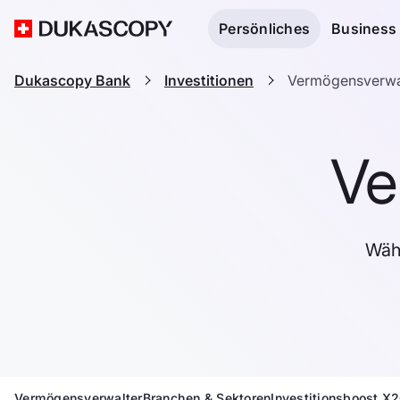
Persönliches
Business
Dukascopy Bank
Investitionen
Vermögensverwa
Ve
Wäh
Vermögensverwalter
Branchen & Sektoren
Investitionsboost X2