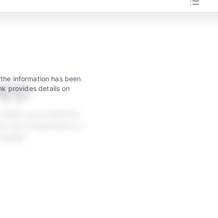
app
 the information has been
nk provides details on
 select your preferred
w taps. Deactivation is
 needed.