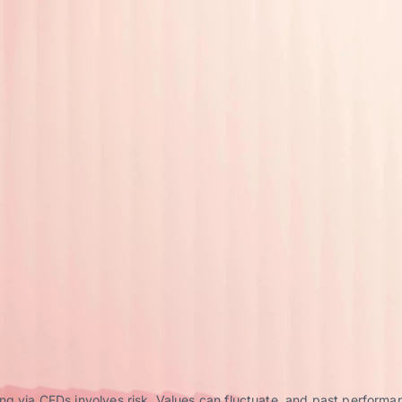
g via CFDs involves risk. Values can fluctuate, and past performance