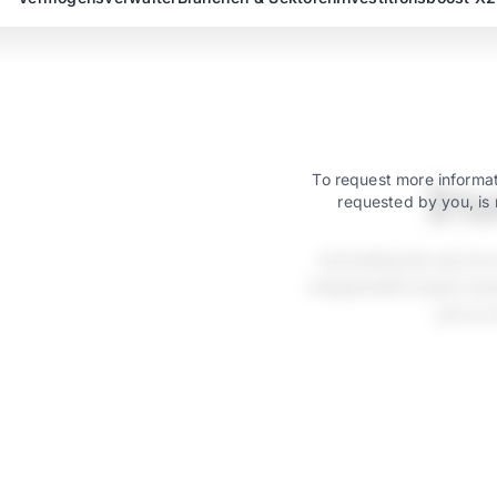
In
To request more informat
requested by you, is 
Activating the servic
independent asset mana
just as