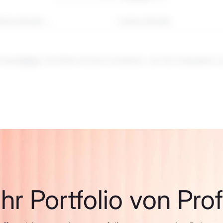
rliche Rendite
1-Jahres-Rendite
 birgt
Risiken
. Die Werte können schwanken, und die vergangene Leis
hr Portfolio von Pro