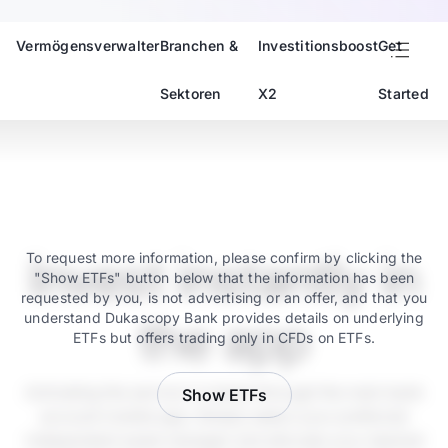
Vermögensverwalter
Branchen &
Investitionsboost
Get
Sektoren
X2
Started
Invest instantly in
To request more information, please confirm by clicking the
"Show ETFs" button below that the information has been
requested by you, is not advertising or an offer, and that you
understand Dukascopy Bank provides details on underlying
the app
ETFs but offers trading only in CFDs on ETFs.
Activating the service is instant through the main bank
Show ETFs
account mobile app. Simply select your preferred
independent asset manager and allocate your desired