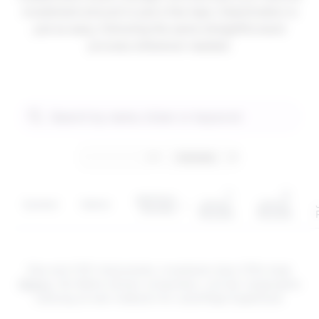
investment amount in just a few taps. Deactivation is
just as easy, following the same straightforward
process whenever needed.
1-
3-
Jährliche
Symbol
Sektor
Jahres-
Jahres-
Rendite
Rendite
Rendite
Dies sind CFD-Instrumente. Investieren über CFDs birgt
Risiken
. Die Werte können schwanken, und die vergangene
Leistung ist kein Indikator für zukünftige Ergebnisse.