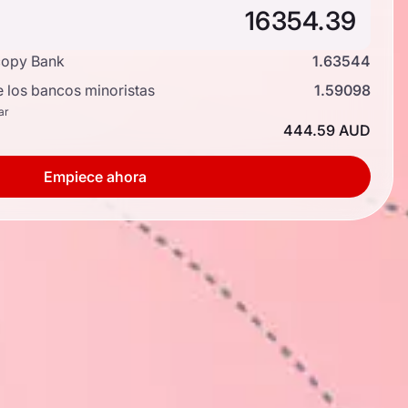
copy Bank
1.63544
e los bancos minoristas
1.59098
ar
444.59 AUD
Empiece ahora