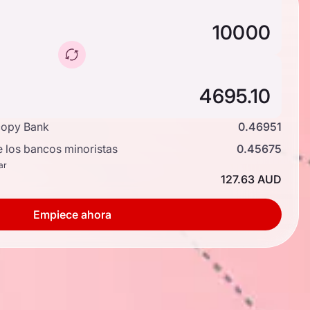
copy Bank
0.46951
e los bancos minoristas
0.45675
ar
127.63 AUD
Empiece ahora