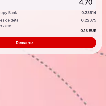
copy Bank
0.23514
s de détail
0.22875
nt varier
0.13 EUR
Démarrez