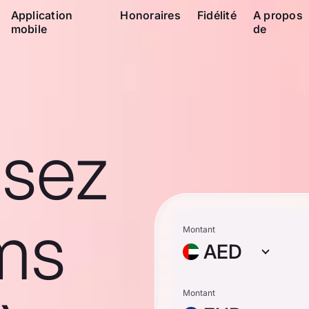
Application
Honoraires
Fidélité
A propos
mobile
de
ssez
ms
Montant
AED
Montant