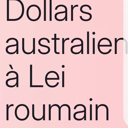
Dollars
australie
à Lei
roumain