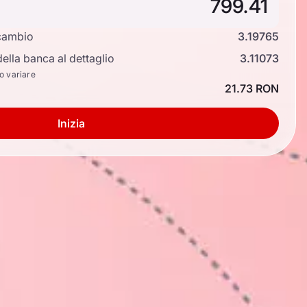
cambio
3.19765
ella banca al dettaglio
3.11073
no variare
21.73 RON
Inizia