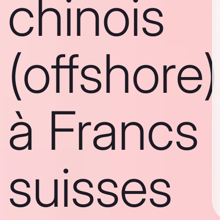
chinois
(offshore)
à Francs
suisses