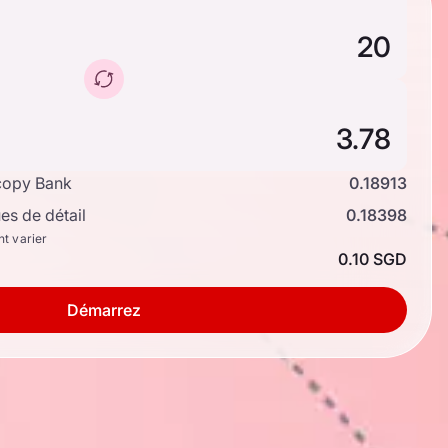
copy Bank
0.18913
s de détail
0.18398
nt varier
0.10 SGD
Démarrez