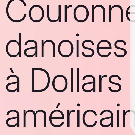
Couronn
danoises
à Dollars
américai