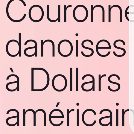
Couronn
danoises
à Dollars
américai