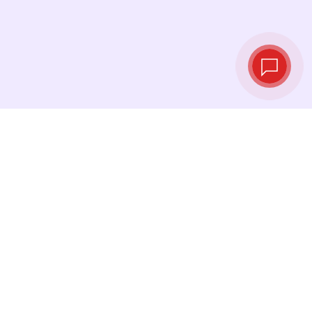
Taux de change
en temps réel
Consultez les derniers taux et effectuez votre