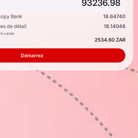
copy Bank
18.64740
s de détail
18.14048
nt varier
2534.60 ZAR
Démarrez