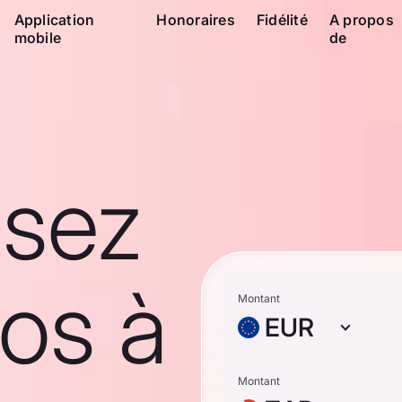
Application
Honoraires
Fidélité
A propos
mobile
de
ssez
os à
Montant
EUR
Montant