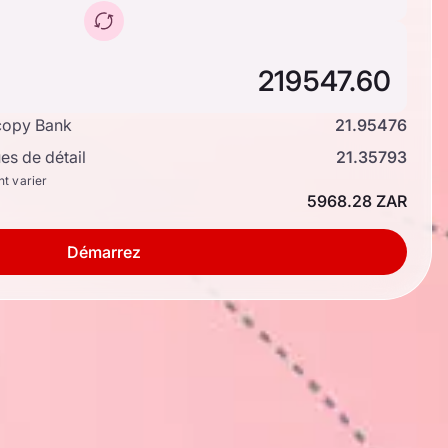
copy Bank
21.95476
s de détail
21.35793
nt varier
5968.28 ZAR
Démarrez