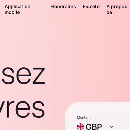
Application
Honoraires
Fidélité
A propos
mobile
de
ssez
vres
Montant
GBP