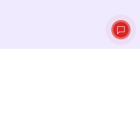
Taux de change
en temps réel
Consultez les derniers taux et effectuez votre